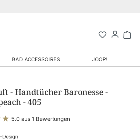
Waren
BAD ACCESSOIRES
JOOP!
ft - Handtücher Baronesse -
peach - 405
5.0 aus 1 Bewertungen
it 5 von 5 Sternen
-Design