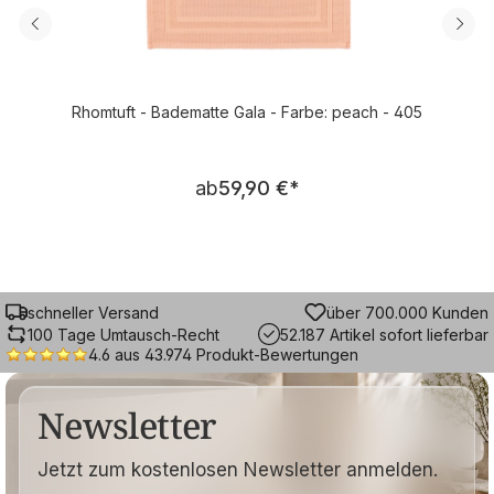
Rhomtuft - Badematte Gala - Farbe: peach - 405
Regulärer Preis:
ab
59,90 €
*
schneller Versand
über 700.000 Kunden
100 Tage Umtausch-Recht
52.187 Artikel sofort lieferbar
4.6 aus 43.974 Produkt-Bewertungen
Newsletter
Jetzt zum kostenlosen Newsletter anmelden.