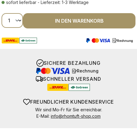
sofort lieferbar - Lieferzeit: 1-3 Werktage
Produkt Anzahl: Gib den gewünschten Wer
IN DEN WARENKORB
Rechnung
SICHERE BEZAHLUNG
Rechnung
SCHNELLER VERSAND
FREUNDLICHER KUNDENSERVICE
Wir sind Mo-Fr für Sie erreichbar.
E-Mail:
info@rhomtuft-shop.com