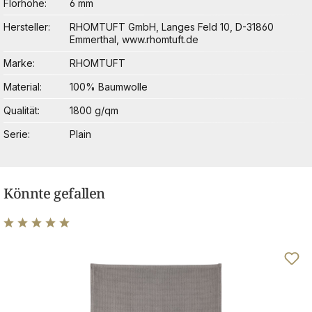
Florhöhe
6 mm
Hersteller
RHOMTUFT GmbH, Langes Feld 10, D-31860
Emmerthal, www.rhomtuft.de
Marke
RHOMTUFT
Material
100% Baumwolle
Qualität
1800 g/qm
Serie
Plain
Könnte gefallen
Durchschnittliche Bewertung von 5 von 5 Sternen