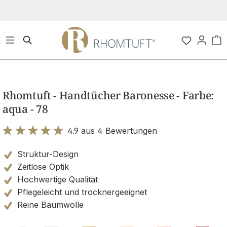
Zum Hauptinhalt springen
Wa
Bildergalerie überspringen
Rhomtuft - Handtücher Baronesse - Farbe:
aqua - 78
4.9 aus 4 Bewertungen
Bewertung mit 4.9 von 5 Sternen
Struktur-Design
Zeitlose Optik
Hochwertige Qualität
Pflegeleicht und trocknergeeignet
Reine Baumwolle