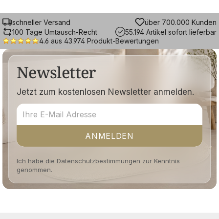
schneller Versand
über 700.000 Kunden
100 Tage Umtausch-Recht
55.194 Artikel sofort lieferbar
4.6 aus 43.974 Produkt-Bewertungen
Newsletter
Jetzt zum kostenlosen Newsletter anmelden.
ANMELDEN
Ich habe die
Datenschutzbestimmungen
zur Kenntnis
genommen.