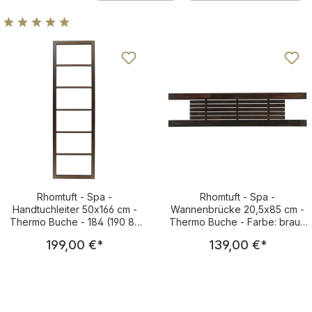
Rhomtuft Bad-Accessoires
Durchschnittliche Bewertung von 5 von 5 Sternen
Rhomtuft - Spa -
Rhomtuft - Spa -
Handtuchleiter 50x166 cm -
Wannenbrücke 20,5x85 cm -
Thermo Buche - 184 (190 89
Thermo Buche - Farbe: braun
121)
- 184 (190 88 033)
Regulärer Preis:
Regulärer Pre
199,00 €
*
139,00 €
*