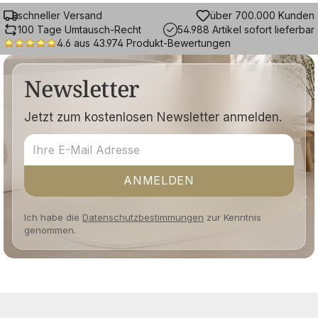
schneller Versand
über 700.000 Kunden
100 Tage Umtausch-Recht
54.988 Artikel sofort lieferbar
4.6 aus 43.974 Produkt-Bewertungen
Newsletter
Jetzt zum kostenlosen Newsletter anmelden.
ANMELDEN
Ich habe die
Datenschutzbestimmungen
zur Kenntnis
genommen.