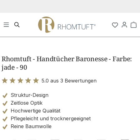
Zum Hauptinhalt springen
Wa
Bildergalerie überspringen
Rhomtuft - Handtücher Baronesse - Farbe:
jade - 90
5.0 aus 3 Bewertungen
Bewertung mit 5 von 5 Sternen
Struktur-Design
Zeitlose Optik
Hochwertige Qualität
Pflegeleicht und trocknergeeignet
Reine Baumwolle