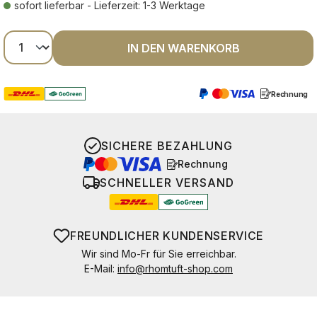
sofort lieferbar - Lieferzeit: 1-3 Werktage
Produkt Anzahl: Gib den gewünschten Wer
IN DEN WARENKORB
Rechnung
SICHERE BEZAHLUNG
Rechnung
SCHNELLER VERSAND
FREUNDLICHER KUNDENSERVICE
Wir sind Mo-Fr für Sie erreichbar.
E-Mail:
info@rhomtuft-shop.com