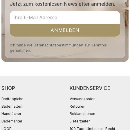
Jetzt zum kostenlosen Newsletter anmelden.
ANMELDEN
Ich habe die
Datenschutzbestimmungen
zur Kenntnis
genommen.
SHOP
KUNDENSERVICE
Badteppiche
Versandkosten
Badematten
Retouren
Handtücher
Reklamationen
Bademäntel
Lieferzeiten
JOOP!
100 Tage Umtausch-Recht