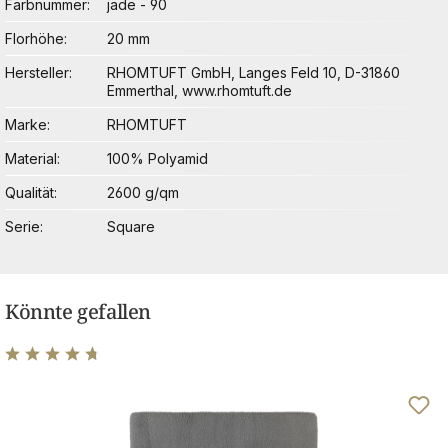
Farbnummer
jade - 90
Florhöhe
20 mm
Hersteller
RHOMTUFT GmbH, Langes Feld 10, D-31860
Emmerthal, www.rhomtuft.de
Marke
RHOMTUFT
Material
100% Polyamid
Qualität
2600 g/qm
Serie
Square
Könnte gefallen
Durchschnittliche Bewertung von 4.83 von 5 Sternen