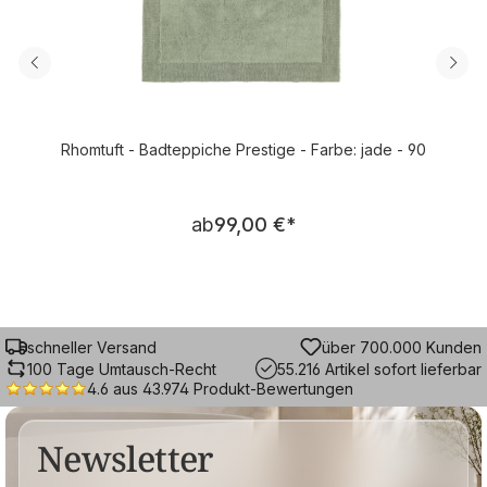
Rhomtuft - Badteppiche Prestige - Farbe: jade - 90
Regulärer Preis:
ab
99,00 €
*
schneller Versand
über 700.000 Kunden
100 Tage Umtausch-Recht
55.216 Artikel sofort lieferbar
4.6 aus 43.974 Produkt-Bewertungen
Newsletter