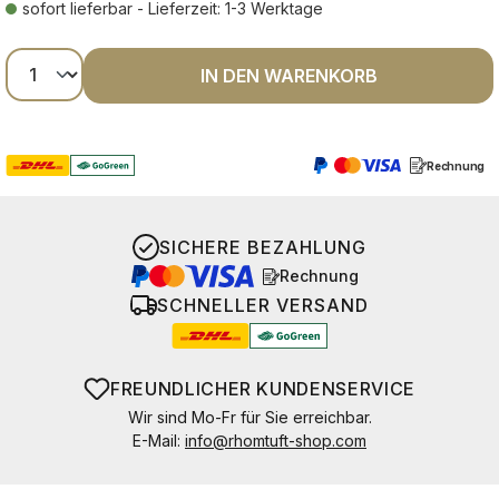
sofort lieferbar - Lieferzeit: 1-3 Werktage
Produkt Anzahl: Gib den gewünschten Wer
IN DEN WARENKORB
Rechnung
SICHERE BEZAHLUNG
Rechnung
SCHNELLER VERSAND
FREUNDLICHER KUNDENSERVICE
Wir sind Mo-Fr für Sie erreichbar.
E-Mail:
info@rhomtuft-shop.com