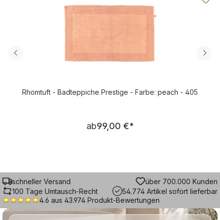
Rhomtuft - Badteppiche Prestige - Farbe: peach - 405
Regulärer Preis:
ab
99,00 €
*
schneller Versand
über 700.000 Kunden
100 Tage Umtausch-Recht
54.774 Artikel sofort lieferbar
4.6 aus 43.974 Produkt-Bewertungen