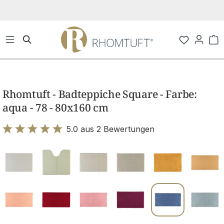
Zum Hauptinhalt springen
Wa
Bildergalerie überspringen
Rhomtuft - Badteppiche Square - Farbe:
aqua - 78 - 80x160 cm
5.0 aus 2 Bewertungen
Bewertung mit 5 von 5 Sternen