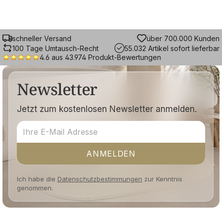
schneller Versand
über 700.000 Kunden
100 Tage Umtausch-Recht
55.032 Artikel sofort lieferbar
4.6 aus 43.974 Produkt-Bewertungen
Newsletter
Jetzt zum kostenlosen Newsletter anmelden.
ANMELDEN
Ich habe die
Datenschutzbestimmungen
zur Kenntnis
genommen.