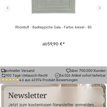
Rhomtuft - Badteppiche Gala - Farbe: kiesel - 85
Regulärer Preis:
ab
59,90 €
*
schneller Versand
über 700.000 Kunden
100 Tage Umtausch-Recht
54.026 Artikel sofort lieferbar
4.6 aus 43.974 Produkt-Bewertungen
Newsletter
Jetzt zum kostenlosen Newsletter anmelden.