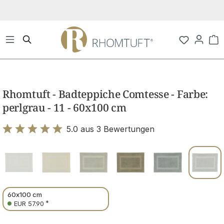
Zum Hauptinhalt springen
Wa
Bildergalerie überspringen
Rhomtuft - Badteppiche Comtesse - Farbe:
perlgrau - 11 - 60x100 cm
5.0 aus 3 Bewertungen
Bewertung mit 5 von 5 Sternen
60x100 cm
*
EUR 57.90