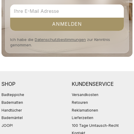
ANMELDEN
Ich habe die
Datenschutzbestimmungen
zur Kenntnis
genommen.
SHOP
KUNDENSERVICE
Badteppiche
Versandkosten
Badematten
Retouren
Handtücher
Reklamationen
Bademäntel
Lieferzeiten
JOOP!
100 Tage Umtausch-Recht
Kontakt