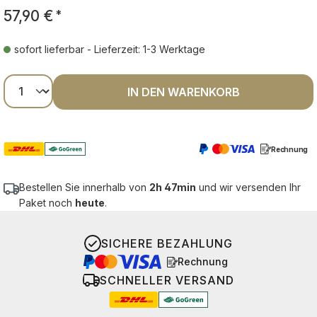
57,90 €
*
sofort lieferbar - Lieferzeit: 1-3 Werktage
Produkt Anzahl: Gib den gewünschten Wer
IN DEN WARENKORB
Rechnung
Bestellen Sie innerhalb von
2h 47min
und wir versenden Ihr
Paket noch
heute
.
SICHERE BEZAHLUNG
Rechnung
SCHNELLER VERSAND