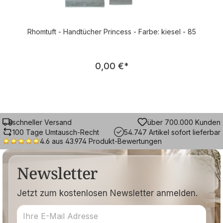
Rhomtuft - Handtücher Princess - Farbe: kiesel - 85
Regulärer Preis:
0,00 €
*
schneller Versand
über 700.000 Kunden
100 Tage Umtausch-Recht
54.747 Artikel sofort lieferbar
4.6 aus 43.974 Produkt-Bewertungen
Newsletter
Jetzt zum kostenlosen Newsletter anmelden.