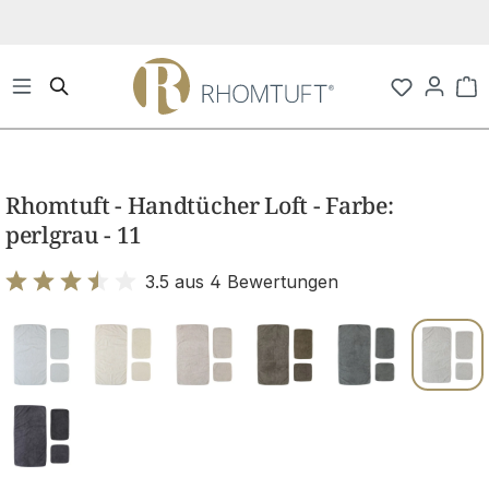
Zum Hauptinhalt springen
Wa
Bildergalerie überspringen
Rhomtuft - Handtücher Loft - Farbe:
perlgrau - 11
3.5 aus 4 Bewertungen
Bewertung mit 3.5 von 5 Sternen