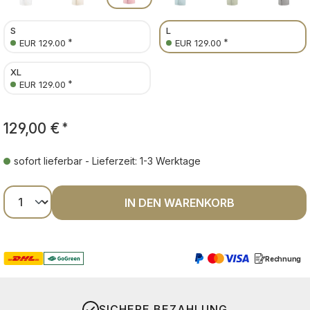
S
L
*
*
EUR 129.00
EUR 129.00
XL
*
EUR 129.00
129,00 €
*
sofort lieferbar - Lieferzeit: 1-3 Werktage
Produkt Anzahl: Gib den gewünschten Wer
IN DEN WARENKORB
Rechnung
SICHERE BEZAHLUNG