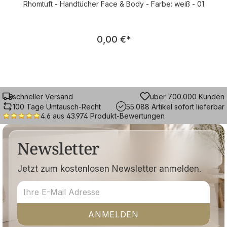
Rhomtuft - Handtücher Face & Body - Farbe: weiß - 01
Regulärer Preis:
0,00 €
*
schneller Versand
über 700.000 Kunden
100 Tage Umtausch-Recht
55.088 Artikel sofort lieferbar
4.6 aus 43.974 Produkt-Bewertungen
Newsletter
Jetzt zum kostenlosen Newsletter anmelden.
ANMELDEN