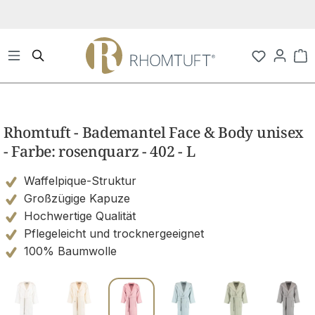
Zum Hauptinhalt springen
Wa
Bildergalerie überspringen
Rhomtuft - Bademantel Face & Body unisex
- Farbe: rosenquarz - 402 - L
Waffelpique-Struktur
Großzügige Kapuze
Hochwertige Qualität
Pflegeleicht und trocknergeeignet
100% Baumwolle