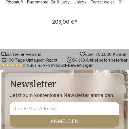
Rhomtuft - Bademantel Sir & Lady - Unisex - Farbe: weiss - 01
Regulärer Preis:
209,00 €
*
schneller Versand
über 700.000 Kunden
100 Tage Umtausch-Recht
54.693 Artikel sofort lieferbar
4.6 aus 43.974 Produkt-Bewertungen
Newsletter
Jetzt zum kostenlosen Newsletter anmelden.
ANMELDEN