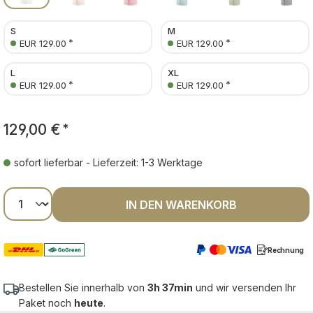
S
M
*
*
EUR 129.00
EUR 129.00
L
XL
*
*
EUR 129.00
EUR 129.00
129,00 €
*
sofort lieferbar - Lieferzeit: 1-3 Werktage
Produkt Anzahl: Gib den gewünschten Wer
IN DEN WARENKORB
Rechnung
Bestellen Sie innerhalb von
3h 37min
und wir versenden Ihr
Paket noch
heute
.