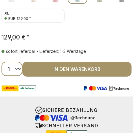
XL
*
EUR 129.00
129,00 €
*
sofort lieferbar - Lieferzeit: 1-3 Werktage
Produkt Anzahl: Gib den gewünschten Wer
IN DEN WARENKORB
Rechnung
SICHERE BEZAHLUNG
Rechnung
SCHNELLER VERSAND