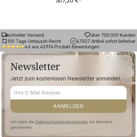
ab
7,20 €
*
schneller Versand
über 700.000 Kunden
100 Tage Umtausch-Recht
47.507 Artikel sofort lieferbar
4.6 aus 43.974 Produkt-Bewertungen
Newsletter
Jetzt zum kostenlosen Newsletter anmelden.
ANMELDEN
Ich habe die
Datenschutzbestimmungen
zur Kenntnis
genommen.