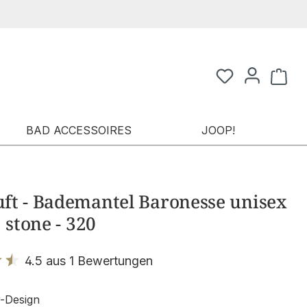
Waren
BAD ACCESSOIRES
JOOP!
ft - Bademantel Baronesse unisex
: stone - 320
4.5 aus 1 Bewertungen
it 4.5 von 5 Sternen
-Design