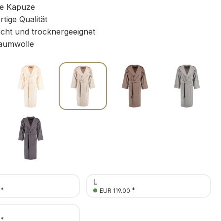
e Kapuze
ige Qualität
icht und trocknergeeignet
aumwolle
L
*
*
EUR 119.00
*