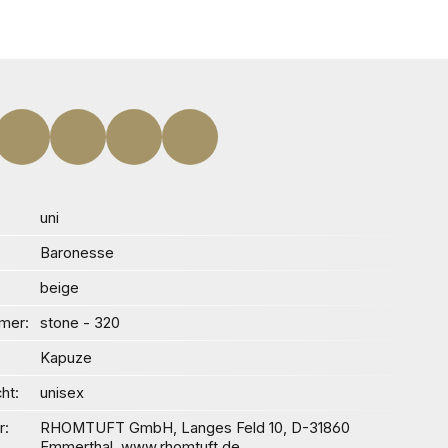
uni
Baronesse
beige
mer
stone - 320
Kapuze
ht
unisex
r
RHOMTUFT GmbH, Langes Feld 10, D-31860
Emmerthal, www.rhomtuft.de