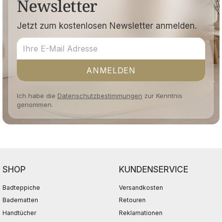
Newsletter
Jetzt zum kostenlosen Newsletter anmelden.
ANMELDEN
Ich habe die
Datenschutzbestimmungen
zur Kenntnis
genommen.
SHOP
KUNDENSERVICE
Badteppiche
Versandkosten
Badematten
Retouren
Handtücher
Reklamationen