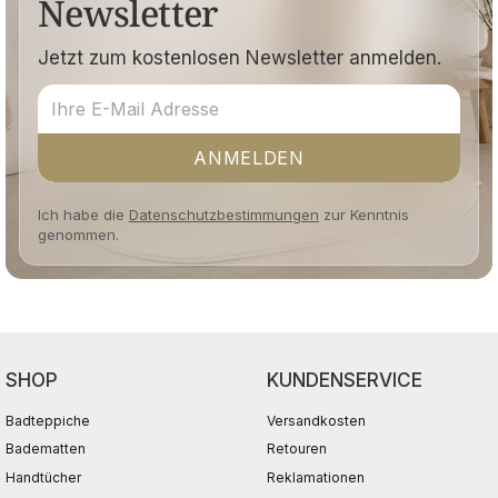
Newsletter
Jetzt zum kostenlosen Newsletter anmelden.
ANMELDEN
Ich habe die
Datenschutzbestimmungen
zur Kenntnis
genommen.
SHOP
KUNDENSERVICE
Badteppiche
Versandkosten
Badematten
Retouren
Handtücher
Reklamationen