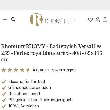
Zum Hauptinhalt springen
Wa
Bildergalerie überspringen
Rhomtuft RHOMY - Badteppich Versailles
255 - Farbe: royalblau/lurex - 408 - 65x115
cm
4.8 aus 1 Bewertungen
Bewertung mit 4.8 von 5 Sternen
Eleganz für Ihr Bad
Glänzende Lurexfäden
Rutschhemmend
Pflegeleicht und trocknergeeignet
100% Acrylgarn