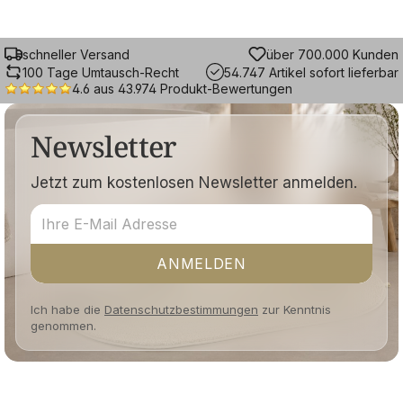
schneller Versand
über 700.000 Kunden
100 Tage Umtausch-Recht
54.747 Artikel sofort lieferbar
4.6 aus 43.974 Produkt-Bewertungen
Newsletter
Jetzt zum kostenlosen Newsletter anmelden.
ANMELDEN
Ich habe die
Datenschutzbestimmungen
zur Kenntnis
genommen.