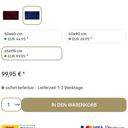
50x60 cm
60x90 cm
*
*
EUR 44.95
EUR 69.95
65x115 cm
*
EUR 99.95
99,95 €
*
sofort lieferbar - Lieferzeit: 1-3 Werktage
Produkt Anzahl: Gib den gewünschten Wer
IN DEN WARENKORB
Rechnung