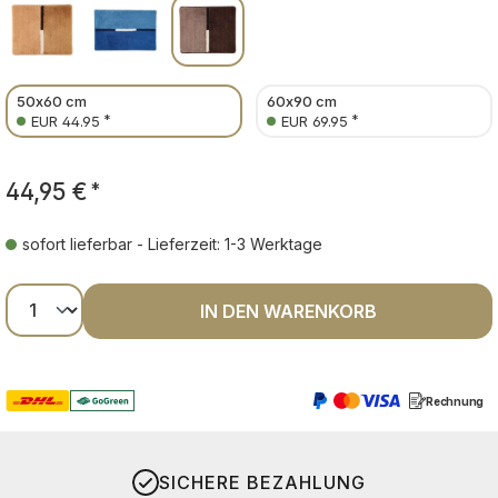
50x60 cm
60x90 cm
*
*
EUR 44.95
EUR 69.95
44,95 €
*
sofort lieferbar - Lieferzeit: 1-3 Werktage
Produkt Anzahl: Gib den gewünschten Wer
IN DEN WARENKORB
Rechnung
SICHERE BEZAHLUNG