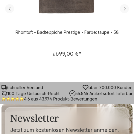
Rhomtuft - Badteppiche Prestige - Farbe: taupe - 58
Regulärer Preis:
ab
99,00 €
*
schneller Versand
über 700.000 Kunden
100 Tage Umtausch-Recht
55.565 Artikel sofort lieferbar
4.6 aus 43.974 Produkt-Bewertungen
Newsletter
Jetzt zum kostenlosen Newsletter anmelden.