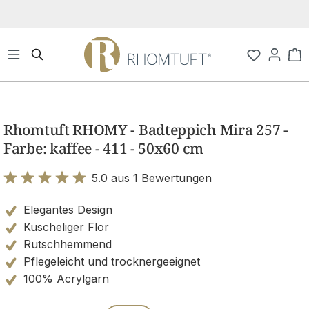
Zum Hauptinhalt springen
Wa
Bildergalerie überspringen
Rhomtuft RHOMY - Badteppich Mira 257 -
Farbe: kaffee - 411 - 50x60 cm
5.0 aus 1 Bewertungen
Bewertung mit 5 von 5 Sternen
Elegantes Design
Kuscheliger Flor
Rutschhemmend
Pflegeleicht und trocknergeeignet
100% Acrylgarn