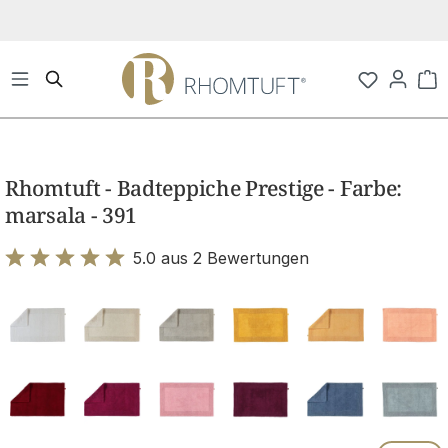
Zum Hauptinhalt springen
Wa
Bildergalerie überspringen
Rhomtuft - Badteppiche Prestige - Farbe:
marsala - 391
5.0 aus 2 Bewertungen
Bewertung mit 5 von 5 Sternen