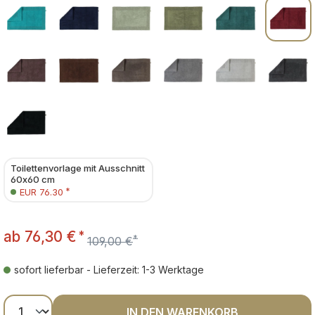
Toilettenvorlage mit Ausschnitt
60x60 cm
*
EUR 76.30
ab
76,30 €
*
*
109,00 €
sofort lieferbar - Lieferzeit: 1-3 Werktage
Produkt Anzahl: Gib den gewünschten Wer
IN DEN WARENKORB