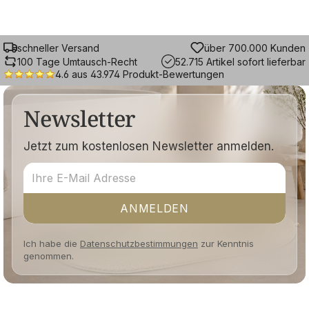
schneller Versand
über 700.000 Kunden
100 Tage Umtausch-Recht
52.715 Artikel sofort lieferbar
4.6 aus 43.974 Produkt-Bewertungen
Newsletter
Jetzt zum kostenlosen Newsletter anmelden.
ANMELDEN
Ich habe die
Datenschutzbestimmungen
zur Kenntnis
genommen.