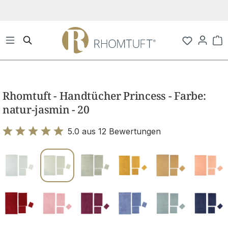
Zum Hauptinhalt springen
Wa
Bildergalerie überspringen
Rhomtuft - Handtücher Princess - Farbe:
natur-jasmin - 20
5.0 aus 12 Bewertungen
Bewertung mit 5 von 5 Sternen