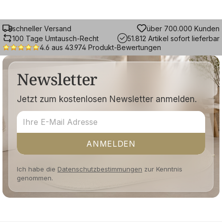
schneller Versand
über 700.000 Kunden
100 Tage Umtausch-Recht
51.812 Artikel sofort lieferbar
4.6 aus 43.974 Produkt-Bewertungen
Newsletter
Jetzt zum kostenlosen Newsletter anmelden.
ANMELDEN
Ich habe die
Datenschutzbestimmungen
zur Kenntnis
genommen.