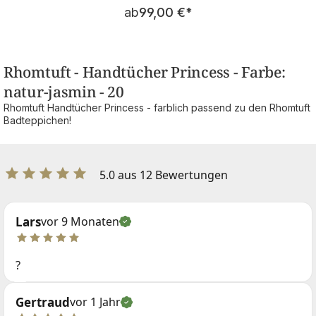
Regulärer Preis:
ab
99,00 €
*
Rhomtuft - Handtücher Princess - Farbe:
natur-jasmin - 20
Rhomtuft Handtücher Princess - farblich passend zu den Rhomtuft
Badteppichen!
5.0 aus 12 Bewertungen
Lars
vor 9 Monaten
?
Gertraud
vor 1 Jahr