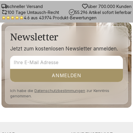
schneller Versand
über 700.000 Kunden
100 Tage Umtausch-Recht
55.296 Artikel sofort lieferbar
4.6 aus 43.974 Produkt-Bewertungen
Newsletter
Jetzt zum kostenlosen Newsletter anmelden.
ANMELDEN
Ich habe die
Datenschutzbestimmungen
zur Kenntnis
genommen.