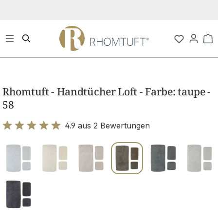
Zum Hauptinhalt springen
Wa
Bildergalerie überspringen
Rhomtuft - Handtücher Loft - Farbe: taupe -
58
4.9 aus 2 Bewertungen
Bewertung mit 4.9 von 5 Sternen