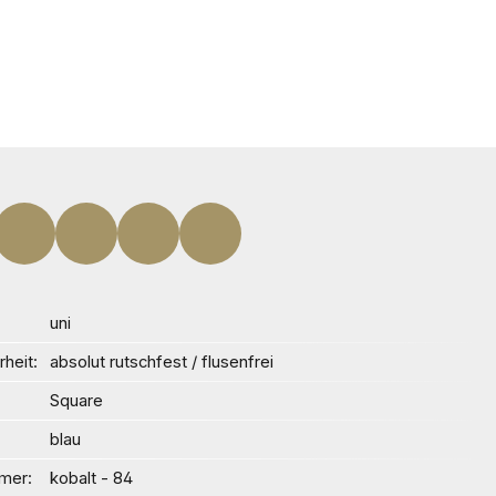
uni
heit
absolut rutschfest / flusenfrei
Square
blau
mer
kobalt - 84