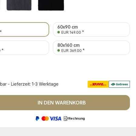
60x90 cm
*
*
EUR 149.00
80x160 cm
*
*
0
EUR 369.00
rbar - Lieferzeit: 1-3 Werktage
 Anzahl: Gib den gewünschten Wert ein 
IN DEN WARENKORB
Rechnung