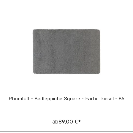
n
Rhomtuft - Badteppiche Square - Farbe: kiesel - 85
Regulärer Preis:
ab
89,00 €
*