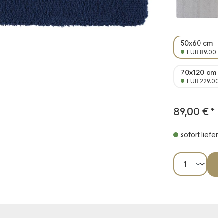
50x60 cm
EUR 89.00
70x120 cm
EUR 229.0
89,00 €
*
sofort liefe
Produkt