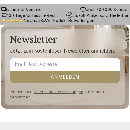
schneller Versand
über 700.000 Kunden
100 Tage Umtausch-Recht
54.758 Artikel sofort lieferbar
4.6 aus 43.974 Produkt-Bewertungen
Newsletter
Jetzt zum kostenlosen Newsletter anmelden.
ANMELDEN
Ich habe die
Datenschutzbestimmungen
zur Kenntnis
genommen.