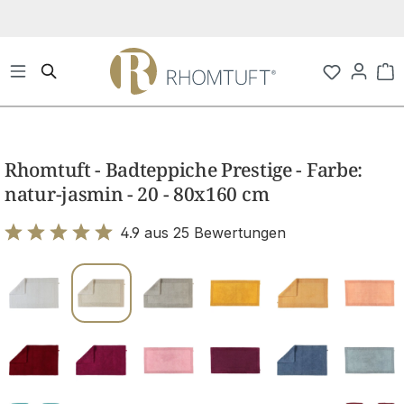
Zum Hauptinhalt springen
Wa
Bildergalerie überspringen
Rhomtuft - Badteppiche Prestige - Farbe:
natur-jasmin - 20 - 80x160 cm
4.9 aus 25 Bewertungen
Bewertung mit 4.9 von 5 Sternen