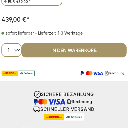
*
EUR 439.00
439,00 €
*
sofort lieferbar - Lieferzeit: 1-3 Werktage
Produkt Anzahl: Gib den gewünschten Wer
IN DEN WARENKORB
Rechnung
SICHERE BEZAHLUNG
Rechnung
SCHNELLER VERSAND