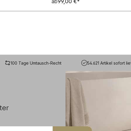
ab
99,00 €
*
100 Tage Umtausch-Recht
54.621 Artikel sofort li
ter