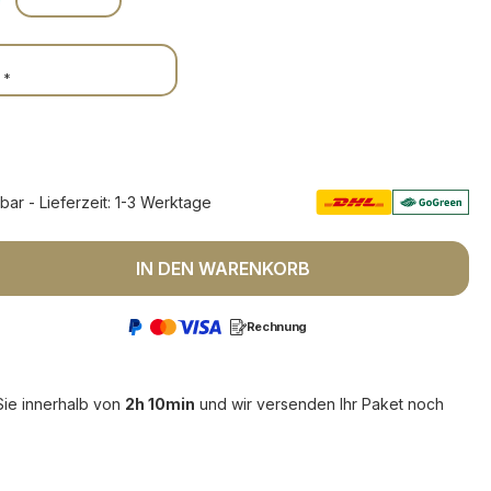
*
rbar - Lieferzeit: 1-3 Werktage
 Anzahl: Gib den gewünschten Wert ein 
IN DEN WARENKORB
Rechnung
Sie innerhalb von
2h 10min
und wir versenden Ihr Paket noch