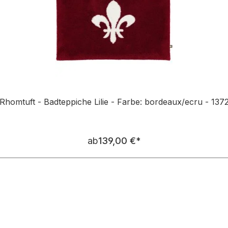
Rhomtuft - Badteppiche Lilie - Farbe: bordeaux/ecru - 137
Regulärer Preis:
ab
139,00 €
*