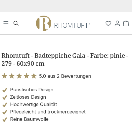
Zum Hauptinhalt springen
Wa
Bildergalerie überspringen
Rhomtuft - Badteppiche Gala - Farbe: pinie -
279 - 60x90 cm
5.0 aus 2 Bewertungen
Bewertung mit 5 von 5 Sternen
Puristisches Design
Zeitloses Design
Hochwertige Qualität
Pflegeleicht und trocknergeeignet
Reine Baumwolle