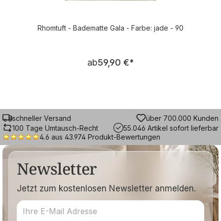
Rhomtuft - Badematte Gala - Farbe: jade - 90
Regulärer Preis:
ab
59,90 €
*
schneller Versand
über 700.000 Kunden
100 Tage Umtausch-Recht
55.046 Artikel sofort lieferbar
4.6 aus 43.974 Produkt-Bewertungen
Newsletter
Jetzt zum kostenlosen Newsletter anmelden.