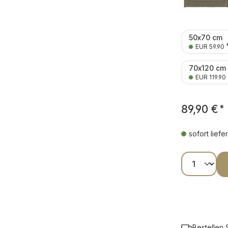
50x70 cm
EUR 59.90
70x120 cm
EUR 119.90
89,90 €
*
sofort liefe
Produkt
Bestellen 