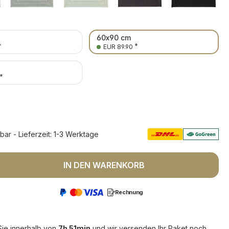
60x90 cm
*
*
EUR 89.90
*
rbar - Lieferzeit: 1-3 Werktage
 Anzahl: Gib den gewünschten Wert ein 
IN DEN WARENKORB
Rechnung
Sie innerhalb von
7h 51min
und wir versenden Ihr Paket noch