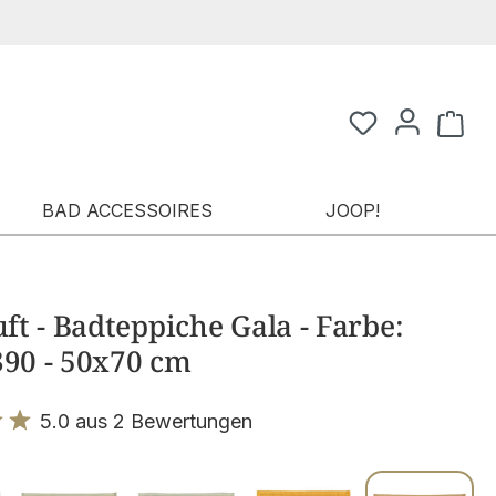
Waren
BAD ACCESSOIRES
JOOP!
t - Badteppiche Gala - Farbe:
390 - 50x70 cm
5.0 aus 2 Bewertungen
it 5 von 5 Sternen