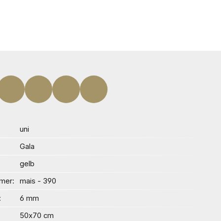
uni
Gala
gelb
mer
mais - 390
6 mm
50x70 cm