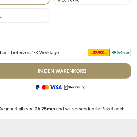
EUR 89.90
*
rbar - Lieferzeit: 1-3 Werktage
 Anzahl: Gib den gewünschten Wert ein 
IN DEN WARENKORB
Rechnung
Sie innerhalb von
2h 25min
und wir versenden Ihr Paket noch