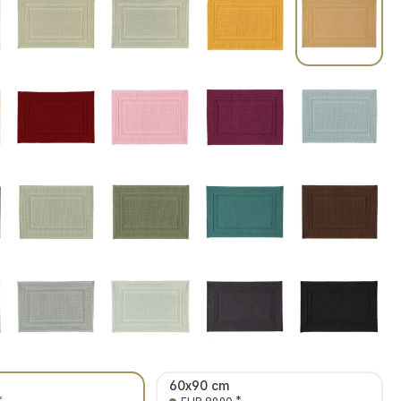
60x90 cm
*
*