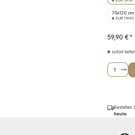
EUR 59.90
70x120 cm
EUR 119.90
59,90 €
*
sofort liefe
Produkt
Bestellen 
heute
.