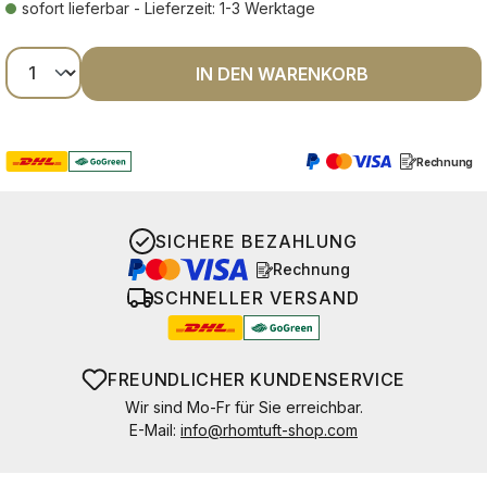
sofort lieferbar - Lieferzeit: 1-3 Werktage
Produkt Anzahl: Gib den gewünschten Wer
IN DEN WARENKORB
Rechnung
SICHERE BEZAHLUNG
Rechnung
SCHNELLER VERSAND
FREUNDLICHER KUNDENSERVICE
Wir sind Mo-Fr für Sie erreichbar.
E-Mail:
info@rhomtuft-shop.com