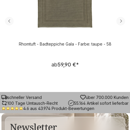
Rhomtuft - Badteppiche Gala - Farbe: taupe - 58
Regulärer Preis:
ab
59,90 €
*
schneller Versand
über 700.000 Kunden
100 Tage Umtausch-Recht
55.164 Artikel sofort lieferbar
4.6 aus 43.974 Produkt-Bewertungen
Newsletter