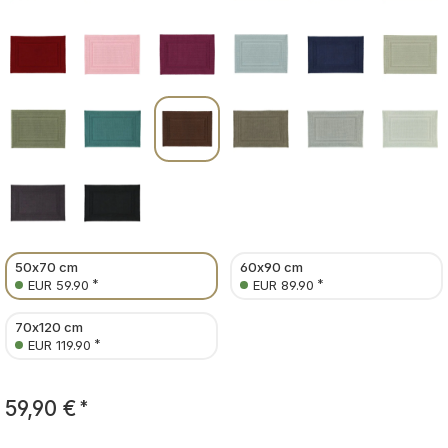
50x70 cm
60x90 cm
*
*
EUR 59.90
EUR 89.90
70x120 cm
*
EUR 119.90
59,90 €
*