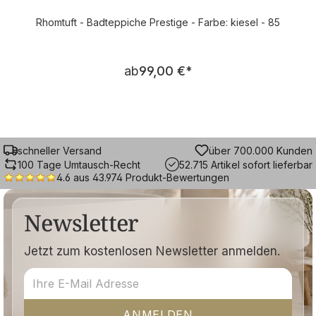
Rhomtuft - Badteppiche Prestige - Farbe: kiesel - 85
Regulärer Preis:
ab
99,00 €
*
schneller Versand
über 700.000 Kunden
100 Tage Umtausch-Recht
52.715 Artikel sofort lieferbar
4.6 aus 43.974 Produkt-Bewertungen
Newsletter
Jetzt zum kostenlosen Newsletter anmelden.
ANMELDEN