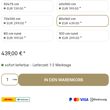
50x75 cm
60x100 cm
*
*
EUR 139.00
EUR 199.00
70x130 cm
80x160 cm
*
*
EUR 299.00
EUR 439.00
80 cm rund
100 cm rund
*
*
EUR 199.00
EUR 299.00
439,00 €
*
sofort lieferbar - Lieferzeit: 1-3 Werktage
Produkt Anzahl: Gib den gewünschten Wer
IN DEN WARENKORB
Rechnung