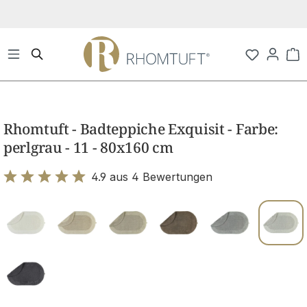
Zum Hauptinhalt springen
Wa
Bildergalerie überspringen
Rhomtuft - Badteppiche Exquisit - Farbe:
perlgrau - 11 - 80x160 cm
4.9 aus 4 Bewertungen
Bewertung mit 4.9 von 5 Sternen