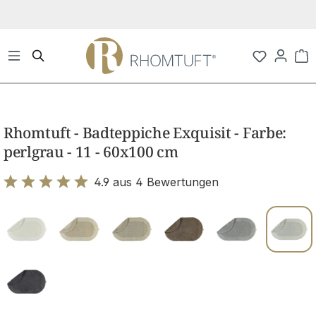
Zum Hauptinhalt springen
Wa
Bildergalerie überspringen
Rhomtuft - Badteppiche Exquisit - Farbe:
perlgrau - 11 - 60x100 cm
4.9 aus 4 Bewertungen
Bewertung mit 4.9 von 5 Sternen