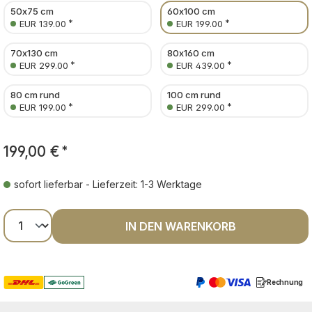
50x75 cm
60x100 cm
*
*
EUR 139.00
EUR 199.00
70x130 cm
80x160 cm
*
*
EUR 299.00
EUR 439.00
80 cm rund
100 cm rund
*
*
EUR 199.00
EUR 299.00
199,00 €
*
sofort lieferbar - Lieferzeit: 1-3 Werktage
Produkt Anzahl: Gib den gewünschten Wer
IN DEN WARENKORB
Rechnung