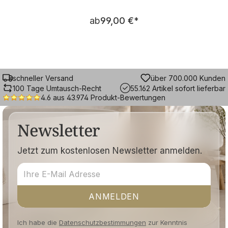
Regulärer Preis:
ab
99,00 €
*
schneller Versand
über 700.000 Kunden
100 Tage Umtausch-Recht
55.162 Artikel sofort lieferbar
4.6 aus 43.974 Produkt-Bewertungen
Newsletter
Jetzt zum kostenlosen Newsletter anmelden.
ANMELDEN
Ich habe die
Datenschutzbestimmungen
zur Kenntnis