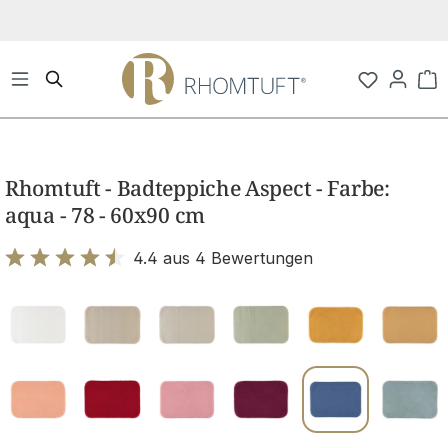
Zum Hauptinhalt springen
Wa
Bildergalerie überspringen
Rhomtuft - Badteppiche Aspect - Farbe:
aqua - 78 - 60x90 cm
4.4 aus 4 Bewertungen
Bewertung mit 4.4 von 5 Sternen