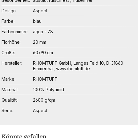
Besonderheit
absolut rutschfest / flusenfrei
Design
Aspect
Farbe
blau
Farbnummer
aqua - 78
Florhöhe
20 mm
Größe
60x90 cm
Hersteller
RHOMTUFT GmbH, Langes Feld 10, D-31860
Emmerthal, www.rhomtuft.de
Marke
RHOMTUFT
Material
100% Polyamid
Qualität
2600 g/qm
Serie
Aspect
Könnte gefallen