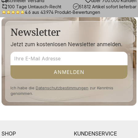
schneller Versand
über 700.000 Kunden
100 Tage Umtausch-Recht
51.812 Artikel sofort lieferbar
4.6 aus 43.974 Produkt-Bewertungen
Newsletter
Jetzt zum kostenlosen Newsletter anmelden.
ANMELDEN
Ich habe die
Datenschutzbestimmungen
zur Kenntnis
genommen.
SHOP
KUNDENSERVICE