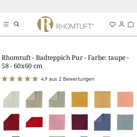
Zum Hauptinhalt springen
Wa
Bildergalerie überspringen
Rhomtuft - Badteppich Pur - Farbe: taupe -
58 - 60x60 cm
4.9 aus 2 Bewertungen
Bewertung mit 4.9 von 5 Sternen