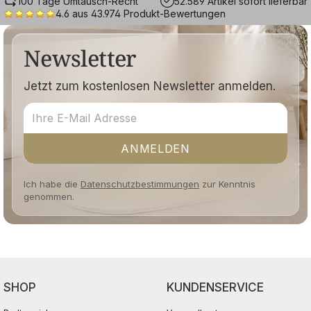
100 Tage Umtausch-Recht
52.589 Artikel sofort lieferbar
4.6 aus 43.974 Produkt-Bewertungen
Newsletter
Jetzt zum kostenlosen Newsletter anmelden.
ANMELDEN
Ich habe die
Datenschutzbestimmungen
zur Kenntnis
genommen.
SHOP
KUNDENSERVICE