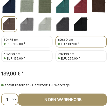
50x75 cm
60x60 cm
*
*
EUR 139.00
EUR 139.00
60x100 cm
70x130 cm
*
*
EUR 199.00
EUR 299.00
139,00 €
*
sofort lieferbar - Lieferzeit: 1-3 Werktage
Produkt Anzahl: Gib den gewünschten Wer
IN DEN WARENKORB