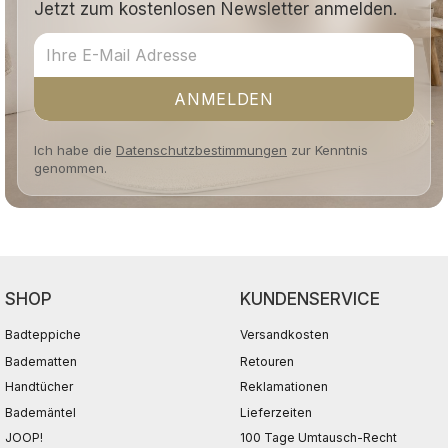
Jetzt zum kostenlosen Newsletter anmelden.
ANMELDEN
Ich habe die
Datenschutzbestimmungen
zur Kenntnis
genommen.
SHOP
KUNDENSERVICE
Badteppiche
Versandkosten
Badematten
Retouren
Handtücher
Reklamationen
Bademäntel
Lieferzeiten
JOOP!
100 Tage Umtausch-Recht