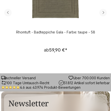
Rhomtuft - Badteppiche Gala - Farbe: taupe - 58
Regulärer Preis:
ab
59,90 €
*
schneller Versand
über 700.000 Kunden
100 Tage Umtausch-Recht
51.812 Artikel sofort lieferbar
4.6 aus 43.974 Produkt-Bewertungen
Newsletter