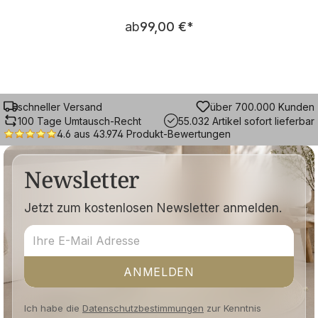
Regulärer Preis:
ab
99,00 €
*
schneller Versand
über 700.000 Kunden
100 Tage Umtausch-Recht
55.032 Artikel sofort lieferbar
4.6 aus 43.974 Produkt-Bewertungen
Newsletter
Jetzt zum kostenlosen Newsletter anmelden.
ANMELDEN
Ich habe die
Datenschutzbestimmungen
zur Kenntnis