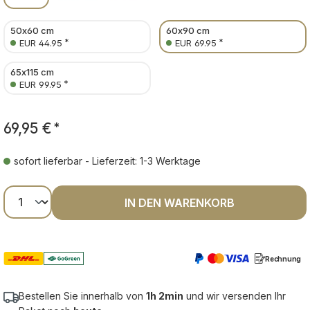
50x60 cm
60x90 cm
*
*
EUR 44.95
EUR 69.95
65x115 cm
*
EUR 99.95
69,95 €
*
sofort lieferbar - Lieferzeit: 1-3 Werktage
Produkt Anzahl: Gib den gewünschten Wer
IN DEN WARENKORB
Rechnung
Bestellen Sie innerhalb von
1h 2min
und wir versenden Ihr