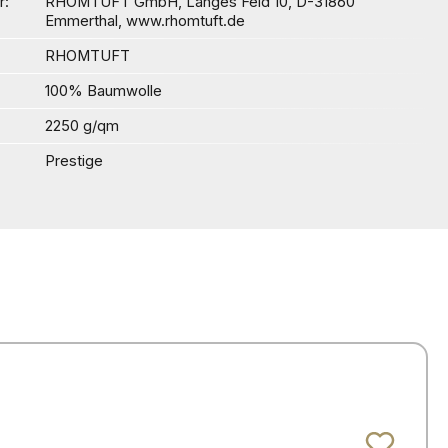
r
RHOMTUFT GmbH, Langes Feld 10, D-31860
Emmerthal, www.rhomtuft.de
RHOMTUFT
100% Baumwolle
2250 g/qm
Prestige