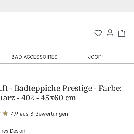
Waren
BAD ACCESSOIRES
JOOP!
t - Badteppiche Prestige - Farbe:
arz - 402 - 45x60 cm
4.9 aus 3 Bewertungen
it 4.9 von 5 Sternen
ches Design