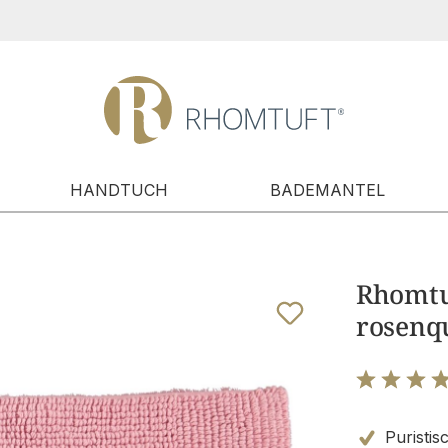
HANDTUCH
BADEMANTEL
Rhomtuf
rosenqu
Bewertung m
Puristis