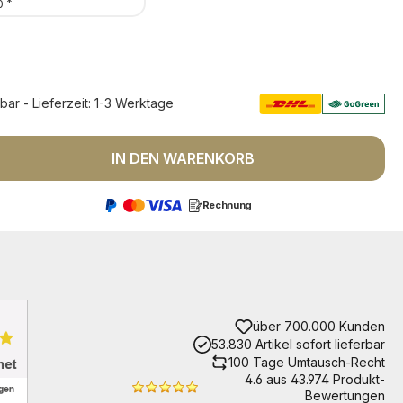
*
0
rbar - Lieferzeit: 1-3 Werktage
 Anzahl: Gib den gewünschten Wert ein 
IN DEN WARENKORB
Rechnung
über 700.000 Kunden
53.830 Artikel sofort lieferbar
100 Tage Umtausch-Recht
4.6 aus 43.974 Produkt-
Bewertungen