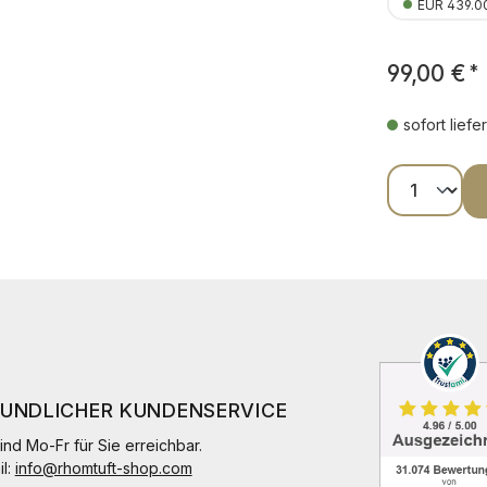
EUR 439.0
99,00 €
*
sofort liefe
Produkt
EUNDLICHER KUNDENSERVICE
ind Mo-Fr für Sie erreichbar.
il:
info@rhomtuft-shop.com