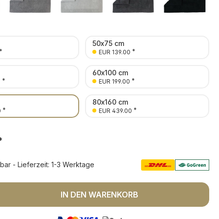
50x75 cm
*
*
EUR 139.00
60x100 cm
*
*
0
EUR 199.00
80x160 cm
*
*
0
EUR 439.00
*
rbar - Lieferzeit: 1-3 Werktage
 Anzahl: Gib den gewünschten Wert ein 
IN DEN WARENKORB