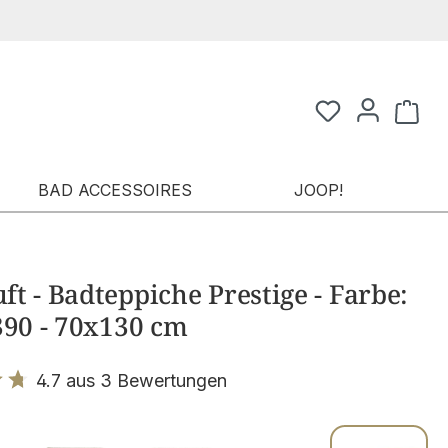
Waren
BAD ACCESSOIRES
JOOP!
t - Badteppiche Prestige - Farbe:
390 - 70x130 cm
4.7 aus 3 Bewertungen
it 4.7 von 5 Sternen