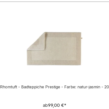
n
Rhomtuft - Badteppiche Prestige - Farbe: natur-jasmin - 20
Regulärer Preis:
ab
99,00 €
*