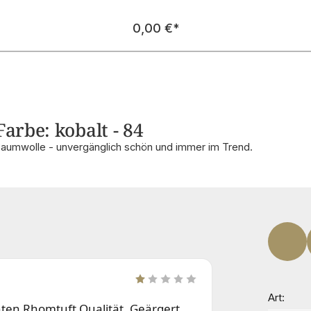
Regulärer Preis:
0,00 €
*
arbe: kobalt - 84
Baumwolle - unvergänglich schön und immer im Trend.
Art
nten Rhomtuft Qualität. Geärgert