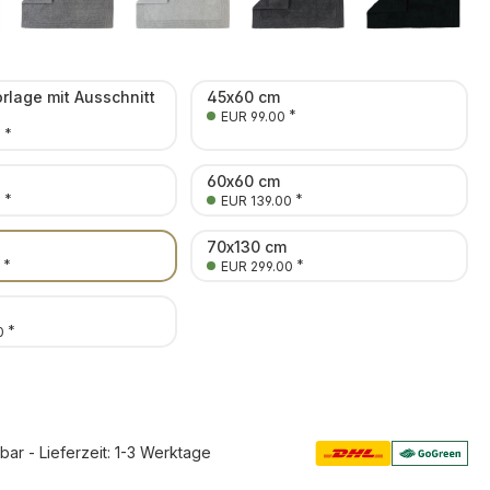
orlage mit Ausschnitt
45x60 cm
*
EUR 99.00
*
0
60x60 cm
*
*
0
EUR 139.00
70x130 cm
*
*
EUR 299.00
*
0
rbar - Lieferzeit: 1-3 Werktage