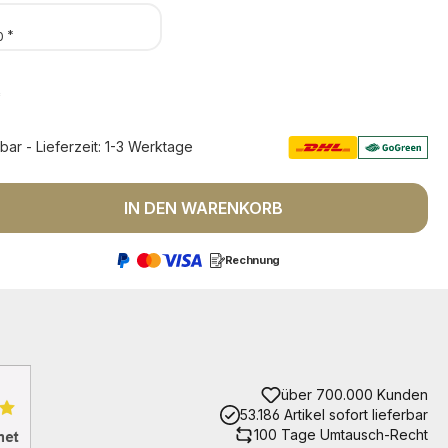
*
0
*
rbar - Lieferzeit: 1-3 Werktage
 Anzahl: Gib den gewünschten Wert ein 
IN DEN WARENKORB
Rechnung
über 700.000 Kunden
53.186 Artikel sofort lieferbar
100 Tage Umtausch-Recht