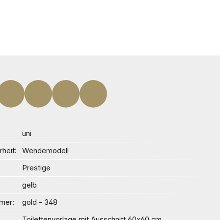
uni
heit
Wendemodell
Prestige
gelb
mer
gold - 348
Toilettenvorlage mit Ausschnitt 60x60 cm