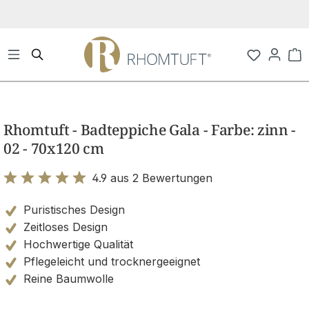
Zum Hauptinhalt springen
Wa
Bildergalerie überspringen
Rhomtuft - Badteppiche Gala - Farbe: zinn -
02 - 70x120 cm
4.9 aus 2 Bewertungen
Bewertung mit 4.9 von 5 Sternen
Puristisches Design
Zeitloses Design
Hochwertige Qualität
Pflegeleicht und trocknergeeignet
Reine Baumwolle