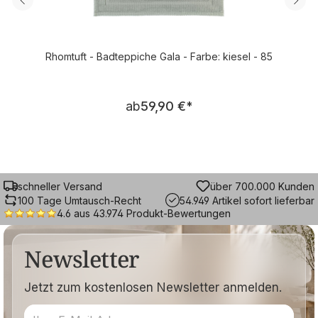
Rhomtuft - Badteppiche Gala - Farbe: kiesel - 85
Regulärer Preis:
ab
59,90 €
*
schneller Versand
über 700.000 Kunden
100 Tage Umtausch-Recht
54.949 Artikel sofort lieferbar
4.6 aus 43.974 Produkt-Bewertungen
Newsletter
Jetzt zum kostenlosen Newsletter anmelden.