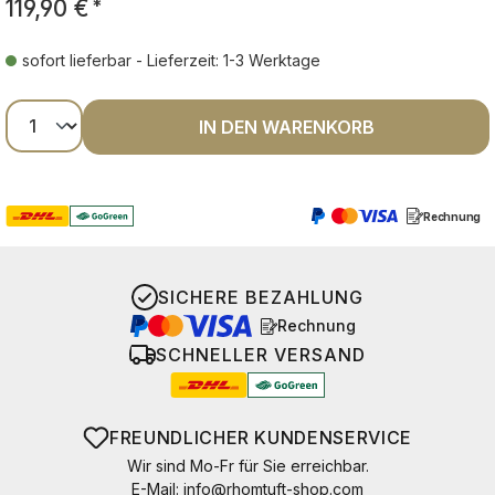
119,90 €
*
sofort lieferbar - Lieferzeit: 1-3 Werktage
Produkt Anzahl: Gib den gewünschten Wer
IN DEN WARENKORB
Rechnung
SICHERE BEZAHLUNG
Rechnung
SCHNELLER VERSAND
FREUNDLICHER KUNDENSERVICE
Wir sind Mo-Fr für Sie erreichbar.
E-Mail:
info@rhomtuft-shop.com