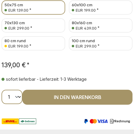
50x75 cm
60x100 cm
*
*
EUR 139.00
EUR 199.00
70x130 cm
80x160 cm
*
*
EUR 299.00
EUR 439.00
80 cm rund
100 cm rund
*
*
EUR 199.00
EUR 299.00
139,00 €
*
sofort lieferbar - Lieferzeit: 1-3 Werktage
Produkt Anzahl: Gib den gewünschten Wer
IN DEN WARENKORB
Rechnung