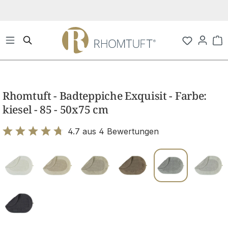
Zum Hauptinhalt springen
Wa
Bildergalerie überspringen
Rhomtuft - Badteppiche Exquisit - Farbe:
kiesel - 85 - 50x75 cm
4.7 aus 4 Bewertungen
Bewertung mit 4.7 von 5 Sternen