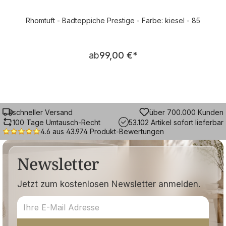
Rhomtuft - Badteppiche Prestige - Farbe: kiesel - 85
Regulärer Preis:
ab
99,00 €
*
schneller Versand
über 700.000 Kunden
100 Tage Umtausch-Recht
53.102 Artikel sofort lieferbar
4.6 aus 43.974 Produkt-Bewertungen
Newsletter
Jetzt zum kostenlosen Newsletter anmelden.