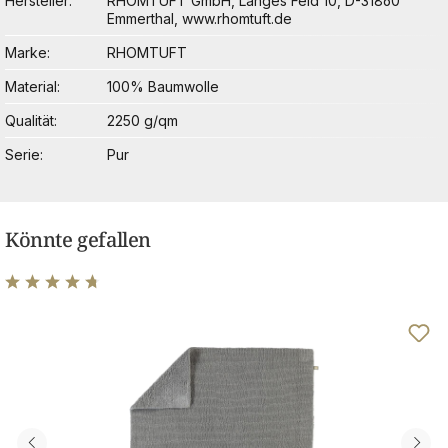
Hersteller
RHOMTUFT GmbH, Langes Feld 10, D-31860
Emmerthal, www.rhomtuft.de
Marke
RHOMTUFT
Material
100% Baumwolle
Qualität
2250 g/qm
Serie
Pur
Könnte gefallen
Durchschnittliche Bewertung von 4.63 von 5 Sternen