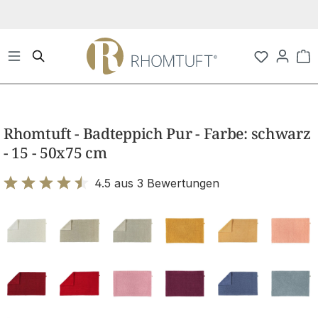
Zum Hauptinhalt springen
Wa
Bildergalerie überspringen
Rhomtuft - Badteppich Pur - Farbe: schwarz
- 15 - 50x75 cm
4.5 aus 3 Bewertungen
Bewertung mit 4.5 von 5 Sternen