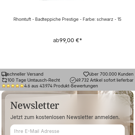
Rhomtuft - Badteppiche Prestige - Farbe: schwarz - 15
Regulärer Preis:
ab
99,00 €
*
schneller Versand
über 700.000 Kunden
100 Tage Umtausch-Recht
49.732 Artikel sofort lieferbar
4.6 aus 43.974 Produkt-Bewertungen
Newsletter
Jetzt zum kostenlosen Newsletter anmelden.