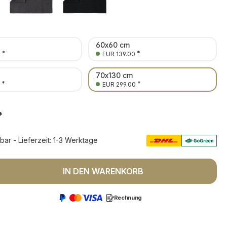
60x60 cm
*
*
0
EUR 139.00
70x130 cm
*
*
EUR 299.00
*
rbar - Lieferzeit: 1-3 Werktage
 Anzahl: Gib den gewünschten Wert ein 
IN DEN WARENKORB
Rechnung