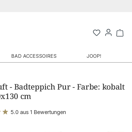
Waren
BAD ACCESSOIRES
JOOP!
t - Badteppich Pur - Farbe: kobalt
70x130 cm
5.0 aus 1 Bewertungen
it 5 von 5 Sternen