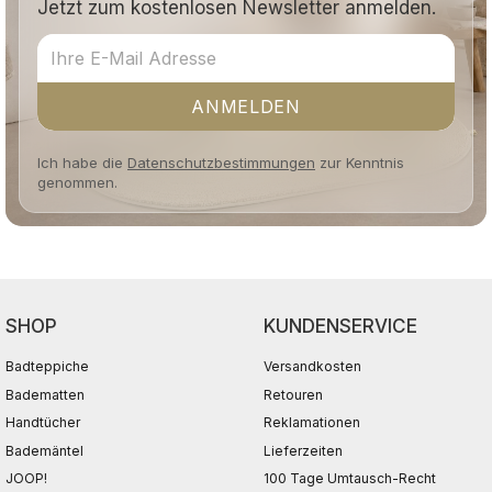
Jetzt zum kostenlosen Newsletter anmelden.
ANMELDEN
Ich habe die
Datenschutzbestimmungen
zur Kenntnis
genommen.
SHOP
KUNDENSERVICE
Badteppiche
Versandkosten
Badematten
Retouren
Handtücher
Reklamationen
Bademäntel
Lieferzeiten
JOOP!
100 Tage Umtausch-Recht