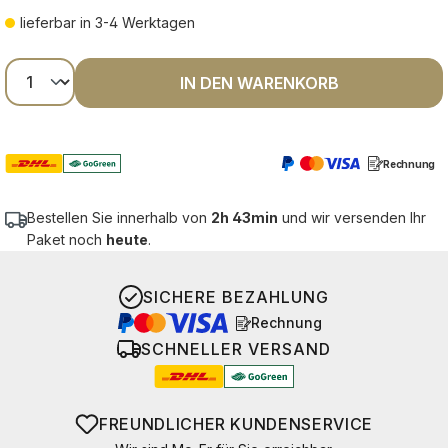
lieferbar in 3-4 Werktagen
Produkt Anzahl: Gib den gewünschten Wer
IN DEN WARENKORB
Rechnung
Bestellen Sie innerhalb von
2h 43min
und wir versenden Ihr
Paket noch
heute
.
SICHERE BEZAHLUNG
Rechnung
SCHNELLER VERSAND
FREUNDLICHER KUNDENSERVICE