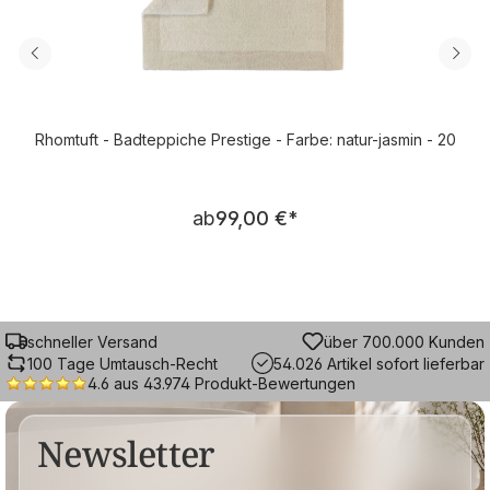
Rhomtuft - Badteppiche Prestige - Farbe: natur-jasmin - 20
Regulärer Preis:
ab
99,00 €
*
schneller Versand
über 700.000 Kunden
100 Tage Umtausch-Recht
54.026 Artikel sofort lieferbar
4.6 aus 43.974 Produkt-Bewertungen
Newsletter