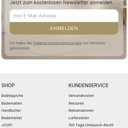
Jetzt zum kostenlosen Newsletter anmelden.
ANMELDEN
Ich habe die
Datenschutzbestimmungen
zur Kenntnis
genommen.
SHOP
KUNDENSERVICE
Badteppiche
Versandkosten
Badematten
Retouren
Handtücher
Reklamationen
Bademäntel
Lieferzeiten
JOOP!
100 Tage Umtausch-Recht