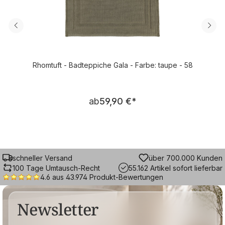
Rhomtuft - Badteppiche Gala - Farbe: taupe - 58
Regulärer Preis:
ab
59,90 €
*
schneller Versand
über 700.000 Kunden
100 Tage Umtausch-Recht
55.162 Artikel sofort lieferbar
4.6 aus 43.974 Produkt-Bewertungen
Newsletter