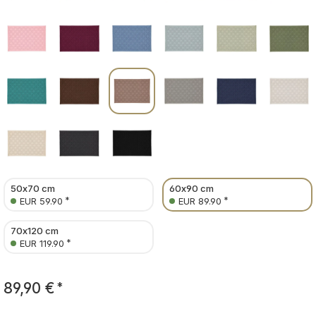
50x70 cm
60x90 cm
*
*
EUR 59.90
EUR 89.90
70x120 cm
*
EUR 119.90
89,90 €
*