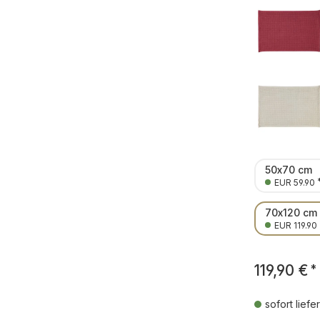
50x70 cm
EUR 59.90
70x120 cm
EUR 119.90
119,90 €
*
sofort liefe