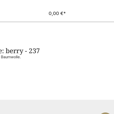
Regulärer Preis:
0,00 €
*
: berry - 237
r Baumwolle.