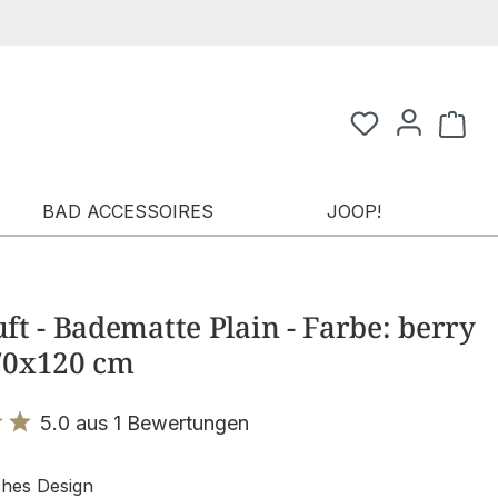
Waren
BAD ACCESSOIRES
JOOP!
t - Badematte Plain - Farbe: berry
 70x120 cm
5.0 aus 1 Bewertungen
it 5 von 5 Sternen
ches Design