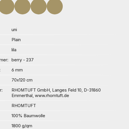
uni
Plain
lila
mer
berry - 237
6 mm
70x120 cm
r
RHOMTUFT GmbH, Langes Feld 10, D-31860
Emmerthal, www.rhomtuft.de
RHOMTUFT
100% Baumwolle
1800 g/qm