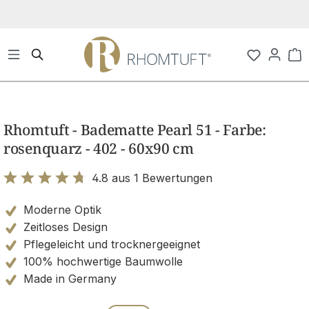
Zum Hauptinhalt springen
Wa
Bildergalerie überspringen
Rhomtuft - Badematte Pearl 51 - Farbe:
rosenquarz - 402 - 60x90 cm
4.8 aus 1 Bewertungen
Bewertung mit 4.8 von 5 Sternen
Moderne Optik
Zeitloses Design
Pflegeleicht und trocknergeeignet
100% hochwertige Baumwolle
Made in Germany