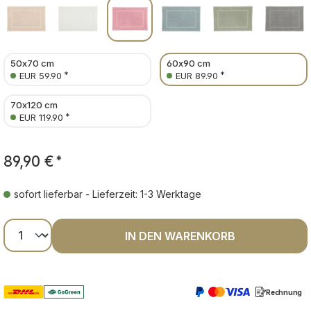
50x70 cm
60x90 cm
*
*
EUR 59.90
EUR 89.90
70x120 cm
*
EUR 119.90
89,90 €
*
sofort lieferbar - Lieferzeit: 1-3 Werktage
Produkt Anzahl: Gib den gewünschten Wer
IN DEN WARENKORB
Rechnung