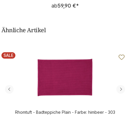
Regulärer Preis:
ab
59,90 €
*
Ähnliche Artikel
SALE
RABATT
Rhomtuft - Badteppiche Plain - Farbe: himbeer - 303
Verkaufspreis: