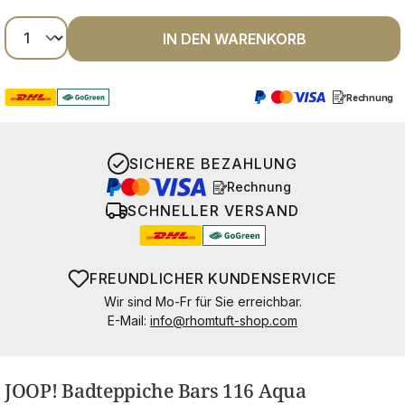
Produkt Anzahl: Gib den gewünschten Wer
IN DEN WARENKORB
Rechnung
SICHERE BEZAHLUNG
Rechnung
SCHNELLER VERSAND
FREUNDLICHER KUNDENSERVICE
Wir sind Mo-Fr für Sie erreichbar.
E-Mail:
info@rhomtuft-shop.com
JOOP! Badteppiche Bars 116 Aqua