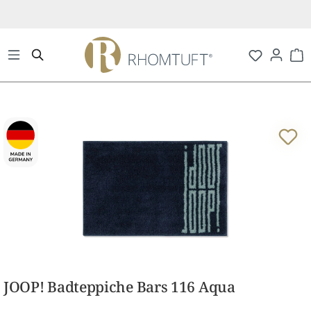
Zum Hauptinhalt springen
Wa
Bildergalerie überspringen
JOOP! Badteppiche Bars 116 Aqua