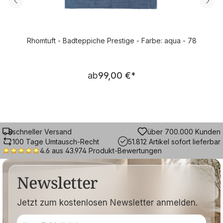
Rhomtuft - Badteppiche Prestige - Farbe: aqua - 78
Regulärer Preis:
ab
99,00 €
*
schneller Versand
über 700.000 Kunden
100 Tage Umtausch-Recht
51.812 Artikel sofort lieferbar
4.6 aus 43.974 Produkt-Bewertungen
Newsletter
Jetzt zum kostenlosen Newsletter anmelden.