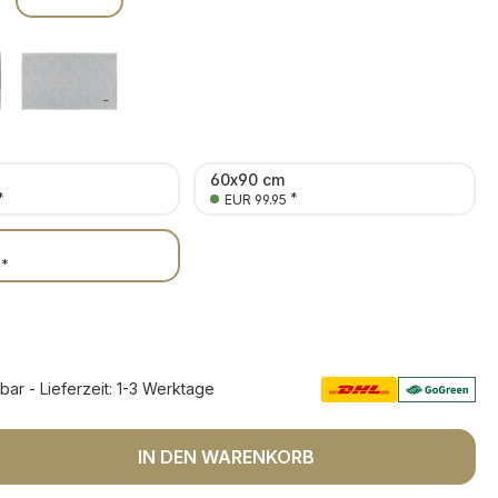
60x90 cm
*
*
EUR 99.95
*
rbar - Lieferzeit: 1-3 Werktage
 Anzahl: Gib den gewünschten Wert ein 
IN DEN WARENKORB