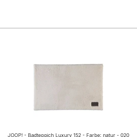
n
JOOP! - Badteppich Luxury 152 - Farbe: natur - 020