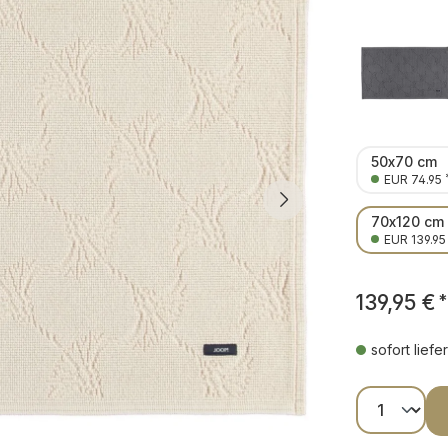
50x70 cm
EUR 74.95
70x120 cm
EUR 139.95
139,95 €
*
sofort liefe
Produkt