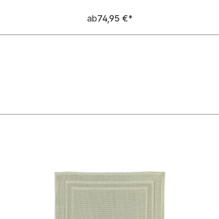
Regulärer Preis:
ab
74,95 €
*
n