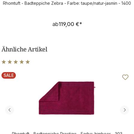
Rhomtuft - Badteppiche Zebra - Farbe: taupe/natur-jasmin - 1400
Regulärer Preis:
ab
119,00 €
*
Ähnliche Artikel
Durchschnittliche Bewertung von 5 von 5 Sternen
SALE
RABATT
Rhomtuft - Badteppiche Prestige - Farbe: himbeer - 303