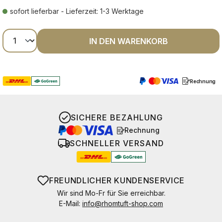
sofort lieferbar - Lieferzeit: 1-3 Werktage
Produkt Anzahl: Gib den gewünschten Wer
IN DEN WARENKORB
Rechnung
SICHERE BEZAHLUNG
Rechnung
SCHNELLER VERSAND
FREUNDLICHER KUNDENSERVICE
Wir sind Mo-Fr für Sie erreichbar.
E-Mail:
info@rhomtuft-shop.com