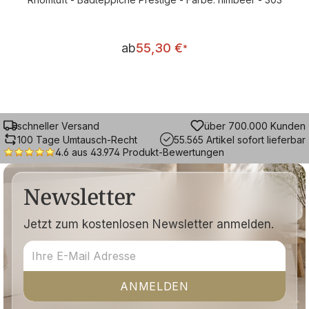
Regulärer Preis:
ab
55,30 €
*
schneller Versand
über 700.000 Kunden
100 Tage Umtausch-Recht
55.565 Artikel sofort lieferbar
4.6 aus 43.974 Produkt-Bewertungen
Newsletter
Jetzt zum kostenlosen Newsletter anmelden.
ANMELDEN