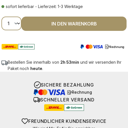
sofort lieferbar - Lieferzeit: 1-3 Werktage
Produkt Anzahl: Gib den gewünschten Wer
IN DEN WARENKORB
Rechnung
Bestellen Sie innerhalb von
2h 53min
und wir versenden Ihr
Paket noch
heute
.
SICHERE BEZAHLUNG
Rechnung
SCHNELLER VERSAND
FREUNDLICHER KUNDENSERVICE