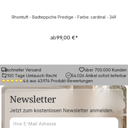
Rhomtuft - Badteppiche Prestige - Farbe: cardinal - 349
Regulärer Preis:
ab
99,00 €
*
schneller Versand
über 700.000 Kunden
100 Tage Umtausch-Recht
54.026 Artikel sofort lieferbar
4.6 aus 43.974 Produkt-Bewertungen
Newsletter
Jetzt zum kostenlosen Newsletter anmelden.